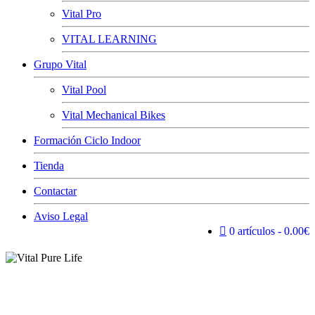
Vital Pro
VITAL LEARNING
Grupo Vital
Vital Pool
Vital Mechanical Bikes
Formación Ciclo Indoor
Tienda
Contactar
Aviso Legal
VITAL
0 artículos
0.00€
CYCLING
Profesionales del ciclo indoor (ciclismo de interior) amantes y