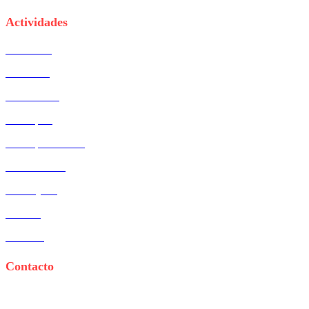
Actividades
Vital Diets
Vital Kids
Vital School
Vital Sport
Vital Sport Meeting
Vital Summer
Vital Cycling
Vital Fit
Vital Pro
Contacto
Teléfono:
667 669 577