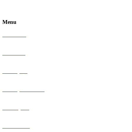
Menu
Vital Diets
Vital Kids
Vital Sport
Vital Sport Meeting
Vital Cycling
Vital School